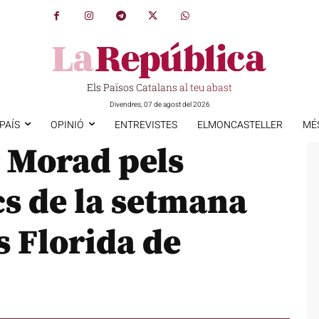
Els Països Catalans al teu abast
Divendres, 07 de agost del 2026
PAÍS
OPINIÓ
ENTREVISTES
ELMONCASTELLER
MÉ
r Morad pels
s de la setmana
s Florida de