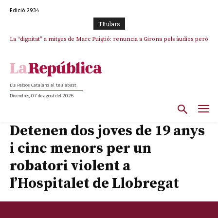
Edició 2934
TItulars
La “dignitat” a mitges de Marc Puigtió: renuncia a Girona pels àudios però
s’aferra als càrrecs remunerats de Sant Julià i el Consell Comarcal
Els Països Catalans al teu abast
Divendres, 07 de agost del 2026
Detenen dos joves de 19 anys
i cinc menors per un
robatori violent a
l’Hospitalet de Llobregat