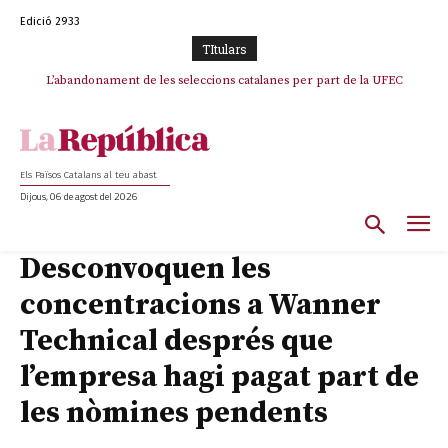
Edició 2933
TItulars
L’abandonament de les seleccions catalanes per part de la UFEC
espanyolitza l’esport del país
Els Països Catalans al teu abast
Dijous, 06 de agost del 2026
Desconvoquen les
concentracions a Wanner
Technical després que
l’empresa hagi pagat part de
les nòmines pendents