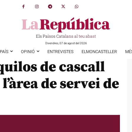
Els Països Catalans al teu abast
Divendres, 07 de agost del 2026
PAÍS
OPINIÓ
ENTREVISTES
ELMONCASTELLER
MÉ
uilos de cascall
 l’àrea de servei de