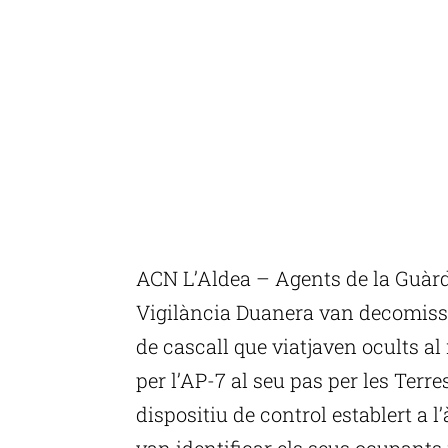
ACN L’Aldea – Agents de la Guàrdi
Vigilància Duanera van decomissa
de cascall que viatjaven ocults a
per l’AP-7 al seu pas per les Terres
dispositiu de control establert a l
van identificar els seus ocupants