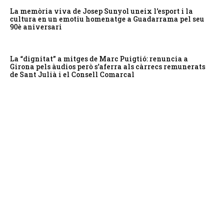
La memòria viva de Josep Sunyol uneix l’esport i la
cultura en un emotiu homenatge a Guadarrama pel seu
90è aniversari
La “dignitat” a mitges de Marc Puigtió: renuncia a
Girona pels àudios però s’aferra als càrrecs remunerats
de Sant Julià i el Consell Comarcal