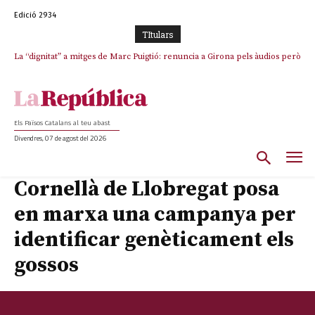
Edició 2934
TItulars
La “dignitat” a mitges de Marc Puigtió: renuncia a Girona pels àudios però
s’aferra als càrrecs remunerats de Sant Julià i el Consell Comarcal
Els Països Catalans al teu abast
Divendres, 07 de agost del 2026
Cornellà de Llobregat posa
en marxa una campanya per
identificar genèticament els
gossos