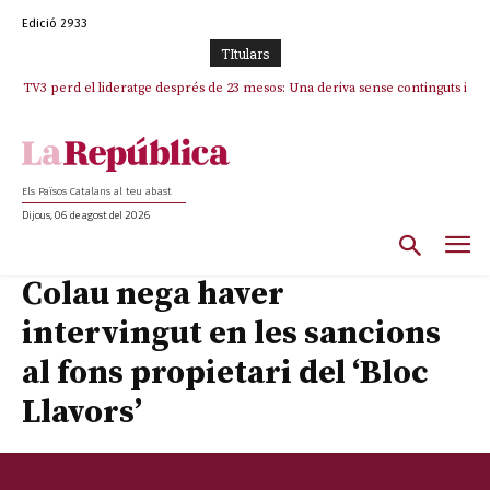
Edició 2933
TItulars
TV3 perd el lideratge després de 23 mesos: Una deriva sense continguts i
Indignació i denúncia contundent per un nou atac als drets lingüístics i a
en clau espanyola deixa el canal a mans de TVE
la dignitat humana a la Jonquera
Els Països Catalans al teu abast
Dijous, 06 de agost del 2026
Colau nega haver
intervingut en les sancions
al fons propietari del ‘Bloc
Llavors’