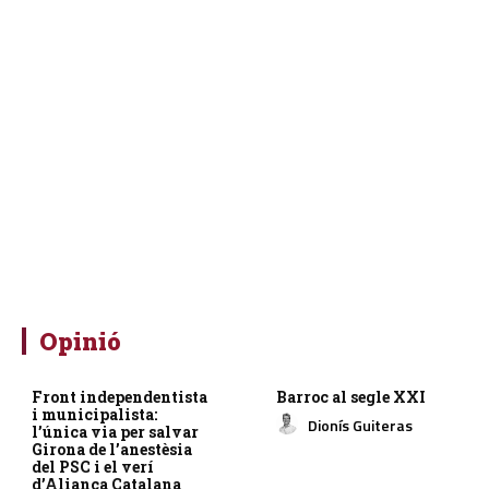
Opinió
Front independentista
Barroc al segle XXI
i municipalista:
Dionís Guiteras
l’única via per salvar
Girona de l’anestèsia
del PSC i el verí
d’Aliança Catalana