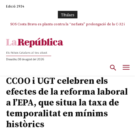
Edició 2934
TItulars
SOS Costa Brava es planta contra la “nefasta” prolongació de la C-32 i
n’exigeix la retirada immediata
Els Països Catalans al teu abast
Dissabte, 08 de agost del 2026
CCOO i UGT celebren els
efectes de la reforma laboral
a l’EPA, que situa la taxa de
temporalitat en mínims
històrics