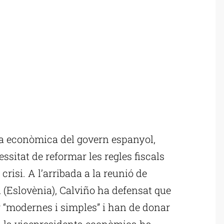
ta econòmica del govern espanyol,
ssitat de reformar les regles fiscals
crisi. A l’arribada a la reunió de
 (Eslovènia), Calviño ha defensat que
er “modernes i simples” i han de donar
da, la vicepresidenta econòmica ha