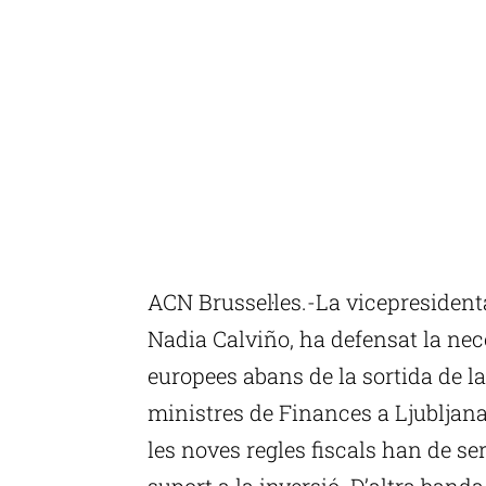
ACN Brussel·les.-La vicepresiden
Nadia Calviño, ha defensat la nece
europees abans de la sortida de la 
ministres de Finances a Ljubljana
les noves regles fiscals han de s
suport a la inversió. D’altra ban