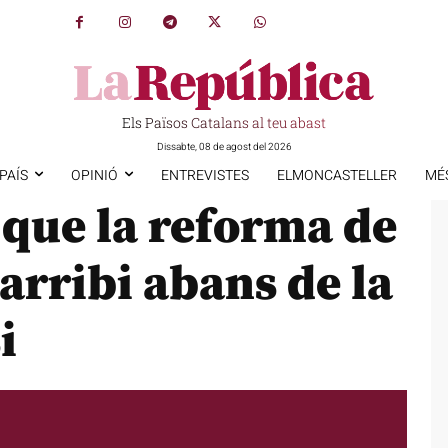
Els Països Catalans al teu abast
Dissabte, 08 de agost del 2026
PAÍS
OPINIÓ
ENTREVISTES
ELMONCASTELLER
MÉ
 que la reforma de
s arribi abans de la
i