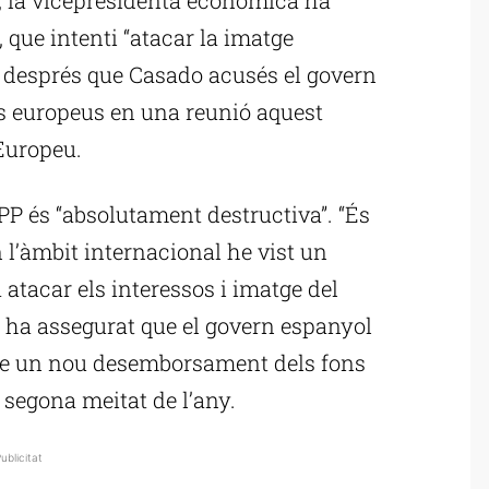
o, que intenti “atacar la imatge
, després que Casado acusés el govern
ons europeus en una reunió aquest
 Europeu.
l PP és “absolutament destructiva”. “És
l’àmbit internacional he vist un
a atacar els interessos i imatge del
o ha assegurat que el govern espanyol
re un nou desemborsament dels fons
 segona meitat de l’any.
ublicitat