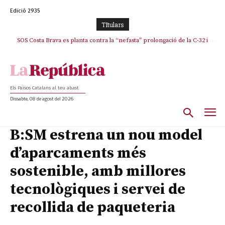
Edició 2935
TItulars
SOS Costa Brava es planta contra la “nefasta” prolongació de la C-32 i
La memòria viva de Josep Sunyol uneix l’esport i la cultura en un emotiu
homenatge a Guadarrama pel seu 90è aniversari
n’exigeix la retirada immediata
Els Països Catalans al teu abast
Dissabte, 08 de agost del 2026
B:SM estrena un nou model
d’aparcaments més
sostenible, amb millores
tecnològiques i servei de
recollida de paqueteria