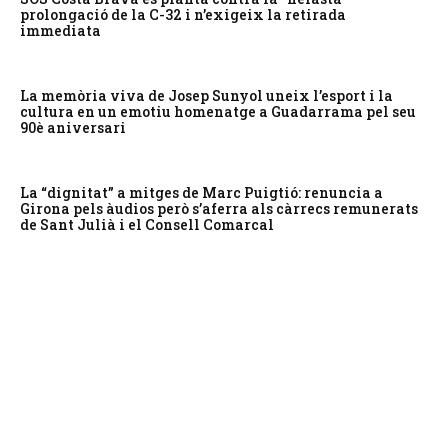
prolongació de la C-32 i n’exigeix la retirada
immediata
La memòria viva de Josep Sunyol uneix l’esport i la
cultura en un emotiu homenatge a Guadarrama pel seu
90è aniversari
La “dignitat” a mitges de Marc Puigtió: renuncia a
Girona pels àudios però s’aferra als càrrecs remunerats
de Sant Julià i el Consell Comarcal