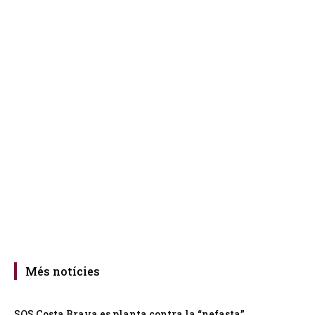
Més notícies
SOS Costa Brava es planta contra la “nefasta”