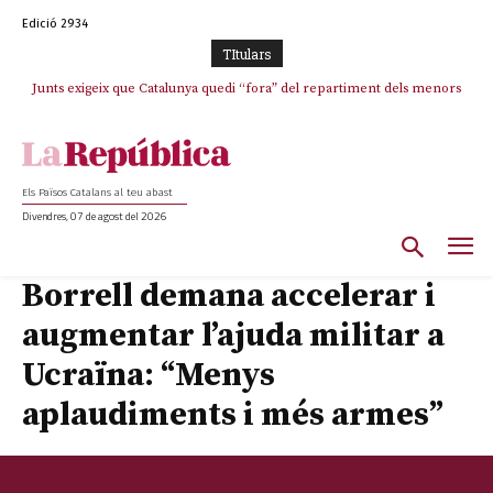
Edició 2934
TItulars
Junts exigeix que Catalunya quedi “fora” del repartiment dels menors
migrants de Ceuta
Els Països Catalans al teu abast
Divendres, 07 de agost del 2026
Borrell demana accelerar i
augmentar l’ajuda militar a
Ucraïna: “Menys
aplaudiments i més armes”