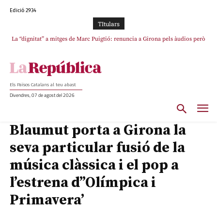
Edició 2934
TItulars
La “dignitat” a mitges de Marc Puigtió: renuncia a Girona pels àudios però
s’aferra als càrrecs remunerats de Sant Julià i el Consell Comarcal
Els Països Catalans al teu abast
Divendres, 07 de agost del 2026
Blaumut porta a Girona la
seva particular fusió de la
música clàssica i el pop a
l’estrena d”Olímpica i
Primavera’