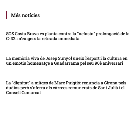
Més notícies
SOS Costa Brava es planta contra la “nefasta” prolongació de la
C-32 i n’exigeix la retirada immediata
La memòria viva de Josep Sunyol uneix l’esport i la cultura en
un emotiu homenatge a Guadarrama pel seu 90è aniversari
La “dignitat” a mitges de Marc Puigtió: renuncia a Girona pels
àudios però s’aferra als càrrecs remunerats de Sant Julià i el
Consell Comarcal