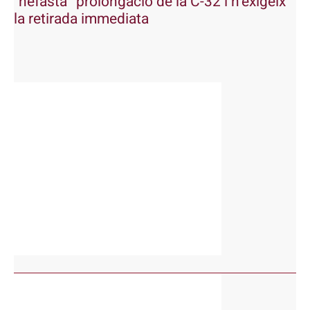
“nefasta” prolongació de la C-32 i n’exigeix
la retirada immediata