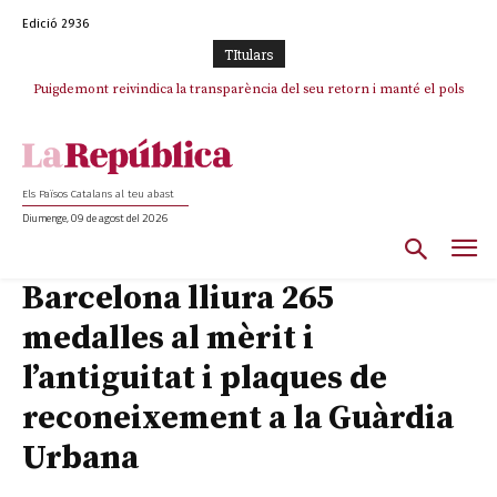
Edició 2936
TItulars
Puigdemont reivindica la transparència del seu retorn i manté el pols
ferm per la plena llibertat dels encausats
Els Països Catalans al teu abast
Diumenge, 09 de agost del 2026
Barcelona lliura 265
medalles al mèrit i
l’antiguitat i plaques de
reconeixement a la Guàrdia
Urbana