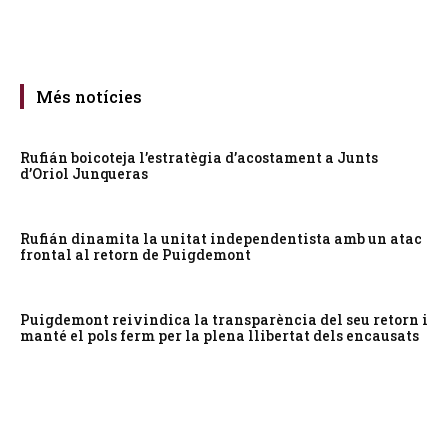
Més notícies
Rufián boicoteja l’estratègia d’acostament a Junts
d’Oriol Junqueras
Rufián dinamita la unitat independentista amb un atac
frontal al retorn de Puigdemont
Puigdemont reivindica la transparència del seu retorn i
manté el pols ferm per la plena llibertat dels encausats