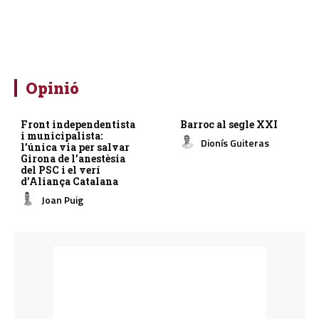
Opinió
Front independentista
Barroc al segle XXI
i municipalista:
Dionís Guiteras
l’única via per salvar
Girona de l’anestèsia
del PSC i el verí
d’Aliança Catalana
Joan Puig