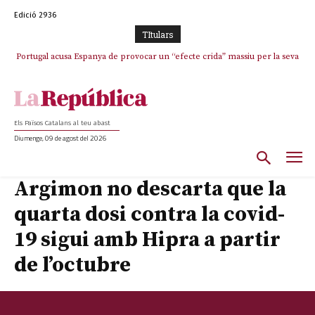
Edició 2936
TItulars
Portugal acusa Espanya de provocar un “efecte crida” massiu per la seva
“manca de regulació” migratòria
Els Països Catalans al teu abast
Diumenge, 09 de agost del 2026
Argimon no descarta que la
quarta dosi contra la covid-
19 sigui amb Hipra a partir
de l’octubre