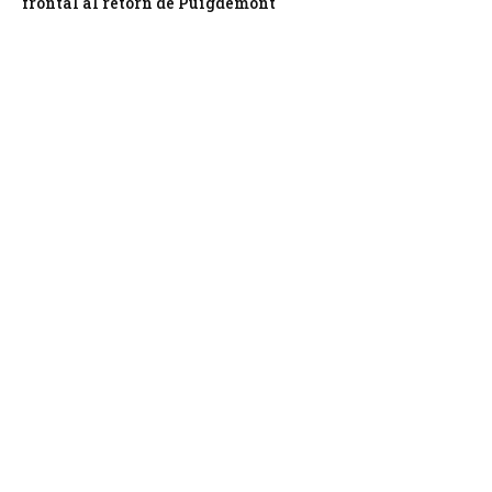
frontal al retorn de Puigdemont