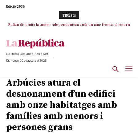
Edició 2936
TItulars
Rufián dinamita la unitat independentista amb un atac frontal al retorn
de Puigdemont
Els Països Catalans al teu abast
Diumenge, 09 de agost del 2026
Arbúcies atura el
desnonament d’un edifici
amb onze habitatges amb
famílies amb menors i
persones grans