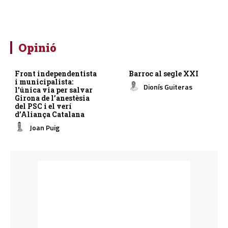
Opinió
Front independentista
Barroc al segle XXI
i municipalista:
Dionís Guiteras
l’única via per salvar
Girona de l’anestèsia
del PSC i el verí
d’Aliança Catalana
Joan Puig