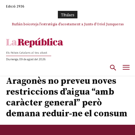
Edició 2936
TItulars
Rufián boicoteja l’estratègia d’acostament a Junts d’Oriol Junqueras
Rufián dinamita la unitat independentista amb un atac frontal al retorn
de Puigdemont
Els Països Catalans al teu abast
Diumenge, 09 de agost del 2026
Aragonès no preveu noves
restriccions d’aigua “amb
caràcter general” però
demana reduir-ne el consum