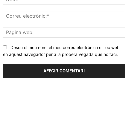
Corr
elec
Pàgi
web
Deseu el meu nom, el meu correu electrònic i el lloc web
en aquest navegador per a la propera vegada que ho faci.