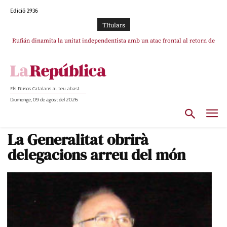
Edició 2936
TItulars
Rufián dinamita la unitat independentista amb un atac frontal al retorn de
Puigdemont reivindica la transparència del seu retorn i manté el pols ferm
per la plena llibertat dels encausats
Puigdemont
Els Països Catalans al teu abast
Diumenge, 09 de agost del 2026
La Generalitat obrirà
delegacions arreu del món