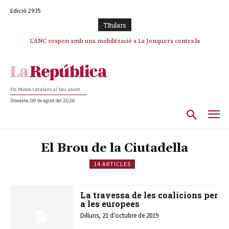
Edició 2935
TItulars
L’ANC respon amb una mobilització a La Jonquera contra la
catalanofòbia i els abusos de la Policia Nacional
Els Països Catalans al teu abast
Dissabte, 08 de agost del 2026
El Brou de la Ciutadella
14 ARTICLES
La travessa de les coalicions per
a les europees
Dilluns, 21 d'octubre de 2019